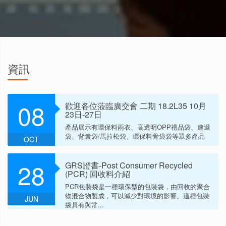
More
資訊
08
歡迎各位蒞臨廣交會 二期 18.2L35 10月
23日-27日
產品展示有環保料雨衣、高透明OPP禮品袋、速遞
袋、背囊袋/馬拉松袋、環保料骨袋袋等眾多產品
OCT
28
GRS證書-Post Consumer Recycled
(PCR) 回收料介紹
PCR包裝袋是一種環保型的包裝袋，由回收的聚合
物混合物製成，可以減少對環境的影響。這種包裝
JUN
袋具有與常...