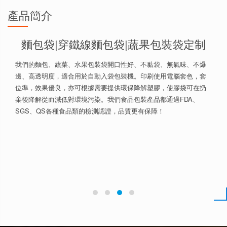
產品簡介
麵包袋|穿鐵線麵包袋|蔬果包裝袋定制
我們的麵包、蔬菜、水果包裝袋開口性好、不黏袋、無氣味、不爆
邊、高透明度，適合用於自動入袋包裝機。印刷使用電腦套色，套
位準，效果優良，亦可根據需要提供環保降解塑膠，使膠袋可在扔
棄後降解從而減低對環境污染。我們食品包裝產品都通過FDA、
SGS、QS各種食品類的檢測認證，品質更有保障！