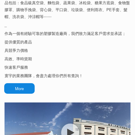
品包括：食品級真空袋、麵包袋、蔬果袋、冰粒袋、糖果方底袋、食物盤
膠罩、購物手挽袋、背心袋、平口袋、垃圾袋、便利雨衣、PE手套、髮
帽、洗衣袋、沖涼帽等⋯⋯
_
作為一個有經驗可靠的塑膠製造廠商，我們致力滿足客戶需求並承諾；
提供優質的產品
具競爭力價格
高效、準時貨期
快速客戶服務
寰宇的業務團隊，會盡力處理你們所有查詢！
More