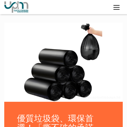
優質垃圾袋、環保首