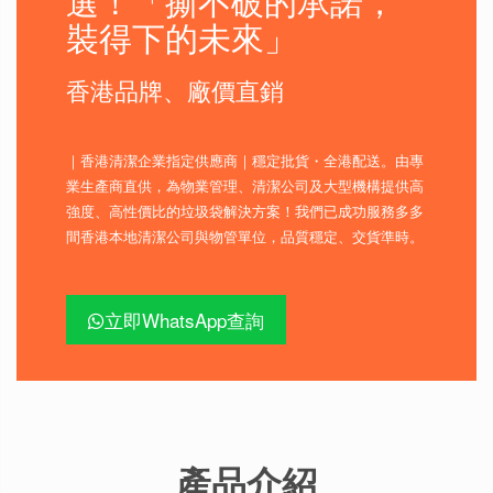
選！「撕不破的承諾，
裝得下的未來」
香港品牌、廠價直銷
｜香港清潔企業指定供應商｜穩定批貨・全港配送。由專
業生產商直供，為物業管理、清潔公司及大型機構提供高
強度、高性價比的垃圾袋解決方案！我們已成功服務多多
間香港本地清潔公司與物管單位，品質穩定、交貨準時。
立即WhatsApp查詢
產品介紹