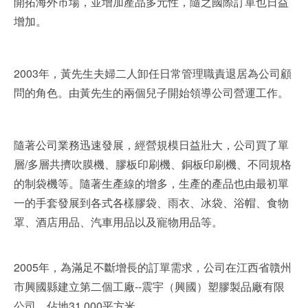
開拓海外市場，並增加產品多元性，隨之國際訂單也日益
增加。
2003年，
黃先生夫婦二人
卸任日常管理職責退居為公司顧
問的角色。由
黃先生的兩個兒子
開始領導公司營運工作。
隨著公司業務迅速發展，經營規模日益壯大，公司買了單
層/多層共擠吹膜機、膠板印刷機、銅板印刷機、不同規格
的制袋機等。隨著生產線的增多，生產的產品也由最初單
一的手套發展到各式各樣膠袋、雨衣、冰袋、浴帽、食物
罩、酒店用品、汽車用品以及寵物用品等。
2005年，為滿足不斷增長的訂單需求，公司在江西省贛州
市興國縣建立第二個工廠--震宇（興國）塑膠製品廠有限
公司，佔地31,000平方米。