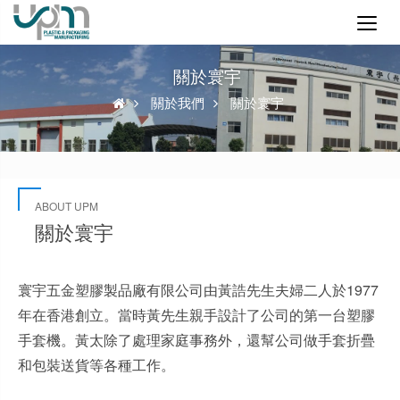
關於寰宇
關於我們
關於寰宇
ABOUT UPM
關於寰宇
寰宇五金塑膠製品廠有限公司由黃誥先生夫婦二人於1977
年在香港創立。
當時
黃先生親手設計了公司的第一台塑膠
手套機。黃太除了處理家庭事務外，還幫公司做手套折疊
和包裝送貨等各種工作。