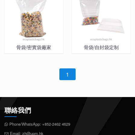
骨袋/密實袋廠家
骨袋/自封袋定制
1
聯絡我們
Phone/WhatsApp:
+852-2462 4629
Email:
zh@upm.hk