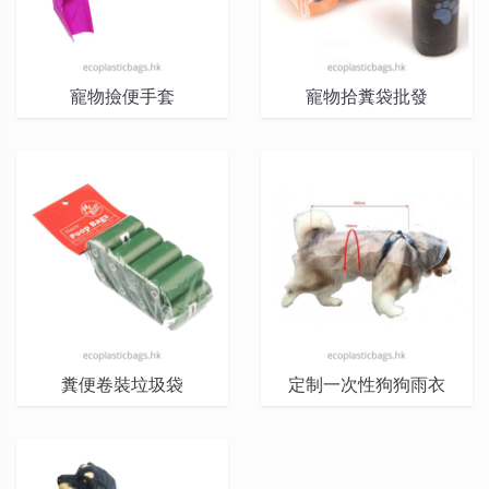
寵物撿便手套
寵物拾糞袋批發
糞便卷裝垃圾袋
定制一次性狗狗雨衣