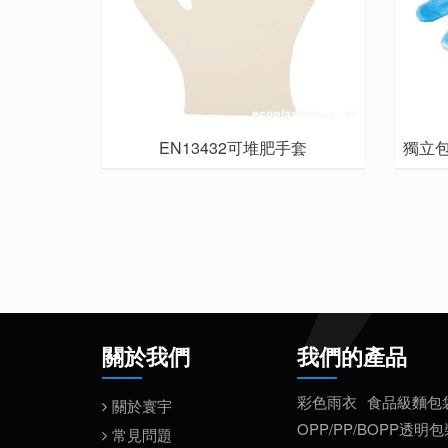
EN13432可堆肥手套
獨立
關於我們
我們的產品
彩色雨衣
食品級麵包
關於寰宇
OPP/PP/BOPP透明
常見問題