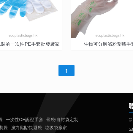
包裝的一次性PE手套批發廠家
生物可分解澱粉塑膠手
1
袋
一次性CE認證手套
骨袋/自封袋定制
包裝袋
強力黏貼快遞袋
垃圾袋廠家