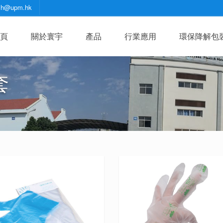
zh@upm.hk
頁
關於寰宇
產品
行業應用
環保降解包
套