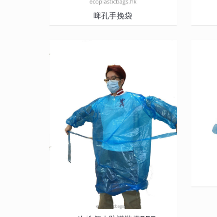
啤孔手挽袋