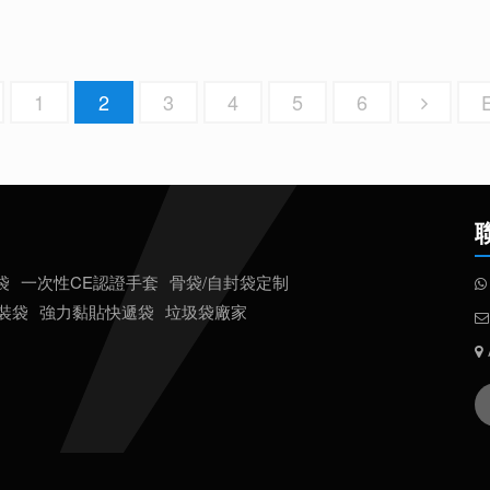
1
2
3
4
5
6
袋
一次性CE認證手套
骨袋/自封袋定制
包裝袋
強力黏貼快遞袋
垃圾袋廠家