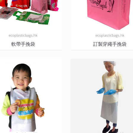
軟帶手挽袋
訂製穿繩手挽袋