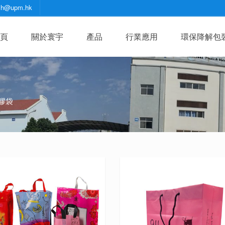
zh@upm.hk
頁
關於寰宇
產品
行業應用
環保降解包
膠袋