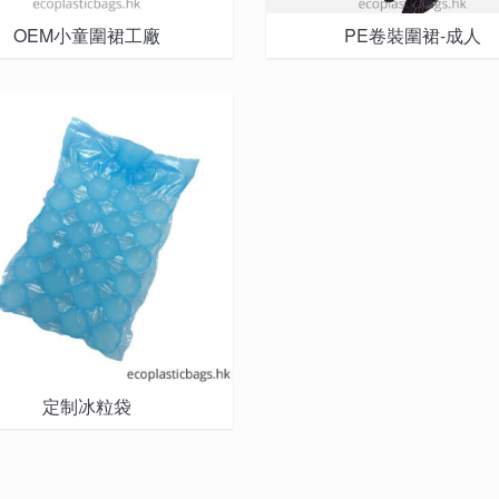
OEM小童圍裙工廠
PE卷裝圍裙-成人
定制冰粒袋