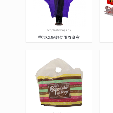
香港ODM輕便雨衣廠家