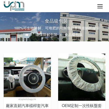
食品級包裝
100%可生物降解、可堆肥的可與食品直接接觸的膠袋
環保降解包裝
食品級包裝
廠家直銷汽車檔桿套汽車
OEM定制一次性軚盤套