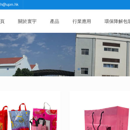
zh@upm.hk
頁
關於寰宇
產品
行業應用
環保降解包