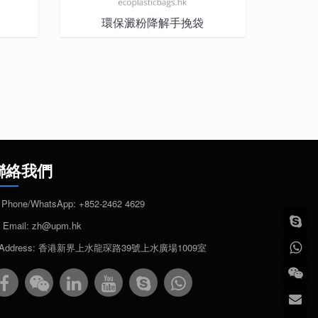
環保澱粉降解手挽袋
聯絡我們
Phone/WhatsApp:
+852-2462 4629
Email:
zh@upm.hk
Address: 香港新界上水龍琛路39號上水廣場1009室