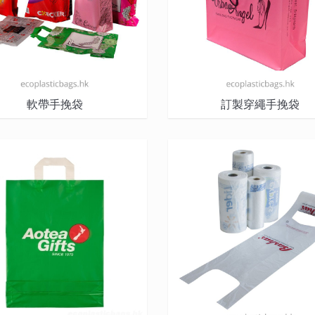
軟帶手挽袋
訂製穿繩手挽袋