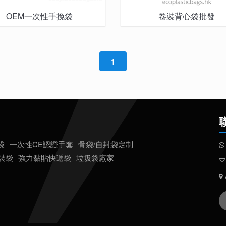
OEM一次性手挽袋
卷裝背心袋批發
1
袋
一次性CE認證手套
骨袋/自封袋定制
包裝袋
強力黏貼快遞袋
垃圾袋廠家